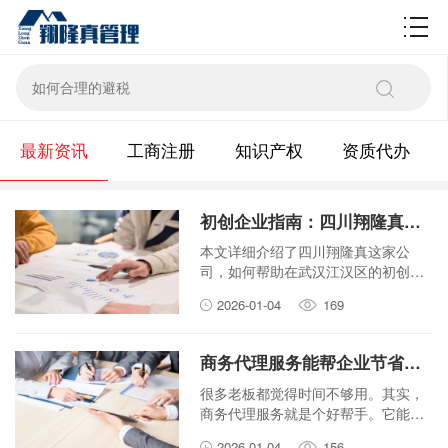
财税百科
最新资讯
工商注册
知识产权
资质代办
初创企业指南：四川翔隆真如何助力武汉江汉市场主体登记注册？
本文详细介绍了四川翔隆真这家公
司，如何帮助在武汉江汉区的初创企
业完成市场主体登记注册。内容涵盖
2026-01-04
169
了注册流程、所需材料以及选择专业
机构的好处，旨在为创业者提供实用
的指引。
商务代理服务能帮企业节省多少时间成本？
很多老板都觉得时间不够用。其实，
商务代理服务就是个好帮手。它能帮
你处理那些繁琐的杂事。这篇文章就
2026-01-04
156