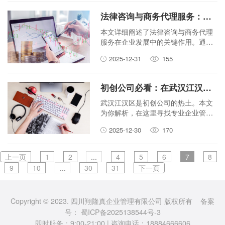
增长点。文章内容通俗易懂，适合企
业管理者阅读。
法律咨询与商务代理服务：企业如何规避风险并快速落地项目
本文详细阐述了法律咨询与商务代理
服务在企业发展中的关键作用。通过
分析规避风险和快速落地项目两大核
2025-12-31
155
心需求，为企业管理者提供了实用的
建议，帮助企业稳健成长。
初创公司必看：在武汉江汉寻找专业企业管理咨询的5大理由
武汉江汉区是初创公司的热土。本文
为你解析，在这里寻找专业企业管理
咨询的5大理由。从公司运营到税务筹
2025-12-30
170
划，帮你避开创业深坑，让公司起步
更稳。
上一页
1
2
...
4
5
6
7
8
9
10
...
30
31
下一页
Copyright © 2023. 四川翔隆真企业管理有限公司 版权所有 备案
号：
蜀ICP备2025138544号-3
即时服务：9:00-21:00 | 咨询电话：18884666606