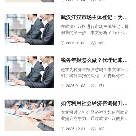
来聊聊，它到底能给你省下多少宝贵
的时间。
武汉江汉市场主体登记：为什么选择代理服务更高效？
在武汉江汉区进行市场主体登记，是
创业的第一步。本文分析了为什么选
择专业的代理服务比自己跑腿更高
2026-01-03
160
效、更省心，帮助创业者少走弯路。
税务年报怎么做？代理记账公司帮你规避罚款风险
还在为税务年报发愁吗？本文详细介
绍了税务年报的流程，并告诉你代理
记账公司如何帮助企业规避罚款风
2026-01-03
171
险，让你轻松应对企业合规问题。
如何利用社会经济咨询提升企业竞争力？武汉江汉案例分享
本文探讨了社会经济咨询如何帮助企
业提升竞争力。通过武汉江汉的具体
案例，分析了咨询专家如何通过市场
2025-12-31
183
分析和战略规划，助力企业找到新的